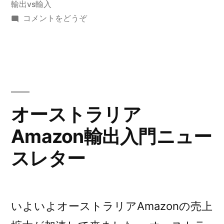
者:
テ
輸出vs輸入
て
リ
ゴ
(オ
コメントをどうぞ
Amazon.com.au”
リ
ー
ア
ー:
ス
の
は
ト
ラ
物
リ
価
ア
オーストラリア
が
は
Amazon輸出入門ニュー
物
高
価
スレター
い
が
高
歯
い
医
歯
いよいよオーストラリアAmazonの売上
者
医