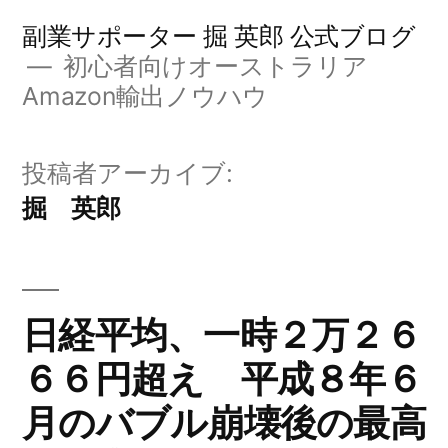
コ
副業サポーター 掘 英郎 公式ブログ
ン
初心者向けオーストラリア
Amazon輸出ノウハウ
テ
ン
投稿者アーカイブ:
ツ
掘 英郎
へ
ス
キ
日経平均、一時２万２６
ッ
プ
６６円超え 平成８年６
月のバブル崩壊後の最高