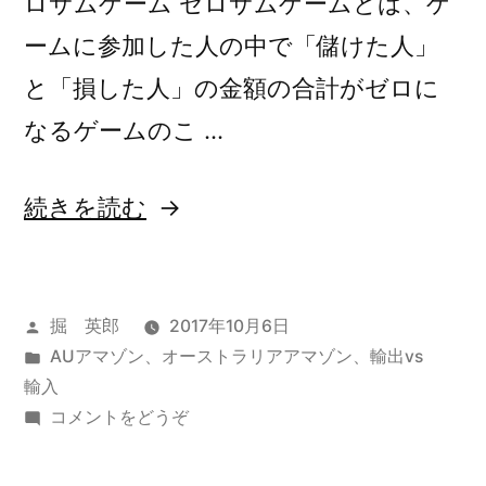
ロサムゲーム ゼロサムゲームとは、ゲ
ームに参加した人の中で「儲けた人」
と「損した人」の金額の合計がゼロに
なるゲームのこ …
“ビ
続きを読む
ッ
ト
投
掘 英郎
2017年10月6日
コ
稿
カ
AUアマゾン
、
オーストラリアアマゾン
、
輸出vs
イ
者:
テ
輸入
ン
ゴ
(ビ
コメントをどうぞ
リ
ッ
が
ー:
ト