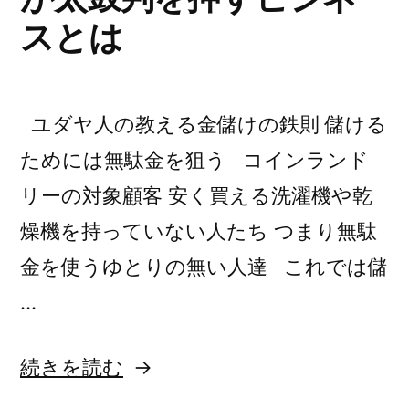
６
超
スとは
円
え
超
平
え
ユダヤ人の教える金儲けの鉄則 儲ける
平
成
成
ためには無駄金を狙う コインランド
８
８
リーの対象顧客 安く買える洗濯機や乾
年
年
６
燥機を持っていない人たち つまり無駄
６
月
金を使うゆとりの無い人達 これでは儲
月
の
…
バ
の
ブ
バ
ル
“コ
続きを読む
ブ
崩
イ
壊