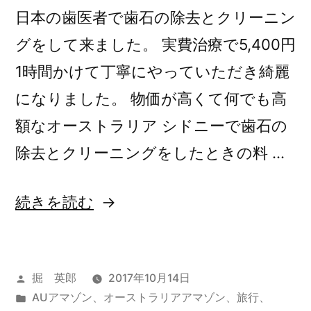
似
は
日本の歯医者で歯石の除去とクリーニン
て
似
グをして来ました。 実費治療で5,400円
て
い
い
1時間かけて丁寧にやっていただき綺麗
て
て
になりました。 物価が高くて何でも高
別
別
額なオーストラリア シドニーで歯石の
の
の
サ
除去とクリーニングをしたときの料 …
サ
ー
ビ
ー
“オ
続きを読む
ス
ビ
そ
ー
ス
し
ス
て
そ
投
掘 英郎
2017年10月14日
ト
Amazon.com.au)
し
稿
カ
AUアマゾン
、
オーストラリアアマゾン
、
旅行
、
ラ