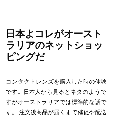
バ
コ
イ
ブ
ン
ル
が
日本よコレがオースト
で
バ
ラリアのネットショッ
ブ
あ
ル
ピングだ
る
で
あ
理
る
由、
理
コンタクトレンズを購入した時の体験
あ
由、
です。日本人から見るとネタのようで
あ
な
な
すがオーストラリアでは標準的な話で
た
た
す。 注文後商品が届くまで催促や配送
が
が