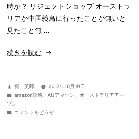
タ
時か？ リジェクトショップ オーストラ
ー)
ー”
リアか中国義鳥に行ったことが無いと
の
見たこと無 …
“Amazon.com.au
続きを読む
が
ス
投
掘 英郎
2017年10月10日
タ
稿
カ
amazon攻略
、
AUアマゾン
、
オーストラリアアマ
ー
者:
テ
ゾン
ト
ゴ
(Amazon.com.au
コメントをどうぞ
リ
が
し
ー:
ス
て
タ