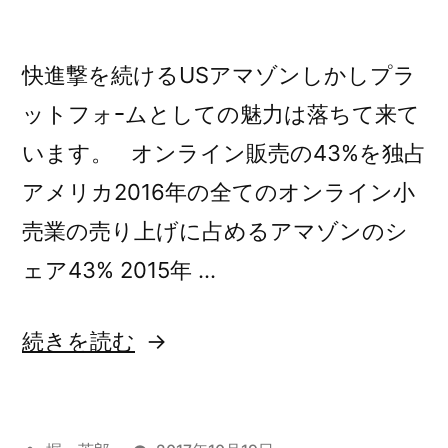
ら
い
の
な
金
い
快進撃を続けるUSアマゾンしかしプラ
儲
金
ットフォｰムとしての魅力は落ちて来て
儲
け
け
います。 オンライン販売の43%を独占
の
の
アメリカ2016年の全てのオンライン小
神
神
売業の売り上げに占めるアマゾンのシ
様
様
が
ェア43% 2015年 …
が
太
鼓
太
“Amazon
続きを読む
判
鼓
を
の
判
押
シ
す
を