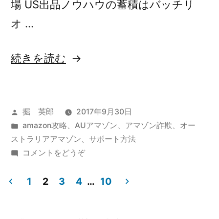
場 US出品ノウハウの蓄積はバッチリ
ッ
ン
オ …
ピ
グ
だ)
ン
“ア
続きを読む
グ
マ
だ”
ゾ
の
投
掘 英郎
2017年9月30日
ン
稿
カ
amazon攻略
、
AUアマゾン
、
アマゾン詐欺
、
オー
ア
者:
テ
ストラリアアマゾン
、
サポート方法
カ
ゴ
(ア
コメントをどうぞ
リ
マ
ウ
ー:
ゾ
1
2
3
4
…
10
ン
ン
投
ア
ト