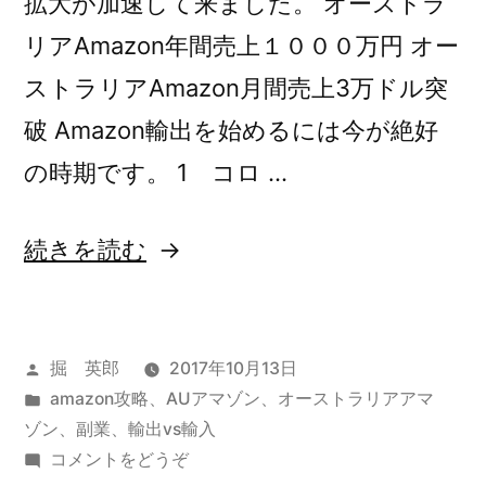
拡大が加速して来ました。 オーストラ
者
の
の
リアAmazon年間売上１０００万円 オー
値
値
ストラリアAmazon月間売上3万ドル突
段
段
破 Amazon輸出を始めるには今が絶好
も
も
日
の時期です。 1 コロ …
日
本
の
本
“オ
続きを読む
3
の
倍)
ー
3
ス
倍”
投
掘 英郎
2017年10月13日
ト
の
稿
カ
amazon攻略
、
AUアマゾン
、
オーストラリアアマ
ラ
者:
テ
ゾン
、
副業
、
輸出vs輸入
リ
ゴ
(オ
コメントをどうぞ