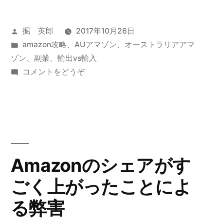
ル
後
ン
崩
の
投
掘 英郎
2017年10月26日
ラ
最
壊
稿
カ
amazon攻略
、
AUアマゾン
、
オーストラリアアマ
ン
高
者:
テ
ゾン
、
副業
、
輸出vs輸入
後
値
ド
ゴ
(コ
コメントをどうぞ
の
を
リ
イ
リ
上
最
ー:
ン
回
ー
ラ
高
る)
ン
は
値
ド
儲
リ
を
Amazonのシェアがす
か
ー
上
ごく上がったことによ
は
ら
回
儲
る弊害
な
か
る”