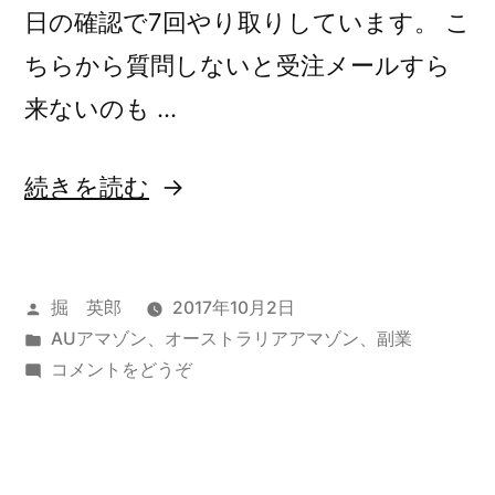
日の確認で7回やり取りしています。 こ
輸
輸
出
ちらから質問しないと受注メールすら
出
ビ
来ないのも …
ジ
ビ
ネ
ジ
ス
“日
続きを読む
ネ
に
本
取
ス
よ
組
に
ま
投
掘 英郎
2017年10月2日
コ
な
取
稿
カ
AUアマゾン
、
オーストラリアアマゾン
、
副業
レ
い
者:
テ
(日
コメントをどうぞ
組
と
が
ゴ
本
ま
い
リ
よ
オ
け
ー:
コ
な
ー
な
レ