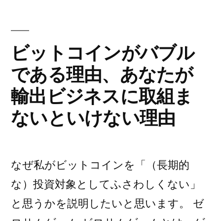
ー
AU
ト
小
し
ビットコインがバブル
売
て
である理由、あなたが
AU
業
小
輸出ビジネスに取組ま
に
売
業
与
ないといけない理由
に
え
与
る
え
なぜ私がビットコインを「（長期的
る
影
影
な）投資対象としてふさわしくない」
響”
響)
と思うかを説明したいと思います。 ゼ
の