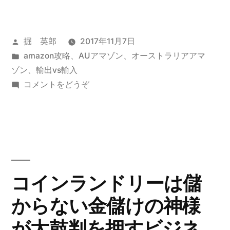
経
平
投
掘 英郎
2017年11月7日
均、
稿
カ
amazon攻略
、
AUアマゾン
、
オーストラリアアマ
一
者:
テ
ゾン
、
輸出vs輸入
時
ゴ
(日
コメントをどうぞ
リ
経
２
ー:
平
万
均、
一
２
時
６
２
コインランドリーは儲
６
万
からない金儲けの神様
２
６
６
が太鼓判を押すビジネ
円
６