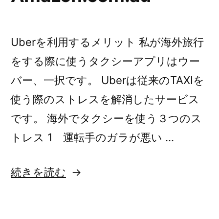
た
に
こ
と
よ
Uberを利用するメリット 私が海外旅行
に
る
よ
をする際に使うタクシーアプリはウー
る
弊
バー、一択です。 Uberは従来のTAXIを
弊
害”
害)
使う際のストレスを解消したサービス
の
です。 海外でタクシーを使う３つのス
トレス 1 運転手のガラが悪い …
“Uber
続きを読む
と
ウ