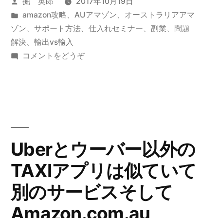
投
掘 英郎
2017年10月19日
ェ
ビ
押
稿
カ
amazon攻略
、
AUアマゾン
、
オーストラリアアマ
ジ
ア
者:
テ
ゾン
、
サポート方法
、
仕入れセミナー
、
副業
、
問題
ネ
す
が
ゴ
解決
、
輸出vs輸入
ス
ビ
リ
(Amazon
コメントをどうぞ
と
す
ー:
の
ジ
は)
ご
シ
ネ
ェ
く
ス
ア
上
が
と
が
す
Uberとウーバー以外の
は”
ご
っ
TAXIアプリは似ていて
く
の
た
上
別のサービスそして
が
こ
っ
Amazon.com.au
と