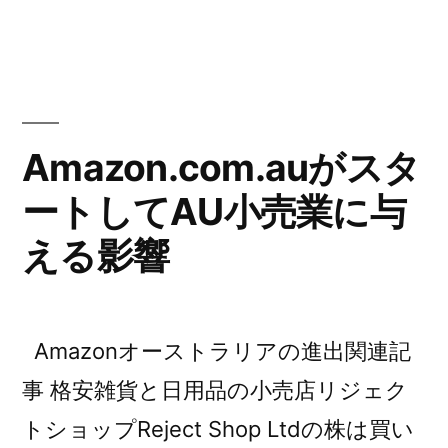
リ
ー
ア
ー:
ス
Amazon
ト
ラ
輸
リ
出
ア
Amazon.com.auがスタ
入
Amazon
ートしてAU小売業に与
輸
門
出
える影響
ニ
入
門
ュ
ニ
ー
ュ
Amazonオーストラリアの進出関連記
ス
ー
事 格安雑貨と日用品の小売店リジェク
ス
レ
レ
トショップReject Shop Ltdの株は買い
タ