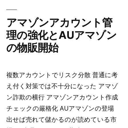
い
い
が
ス
理
と
オ
アマゾンアカウント管
ト
由)
ー
い
ラ
理の強化とAUアマゾン
ス
け
ト
リ
の物販開始
ラ
な
ア
リ
い
ア
の
理
の
複数アカウントでリスク分散 普通に考
ネ
ネ
由”
え付く対策では不十分になった アマゾ
ッ
ッ
の
ト
ン詐欺の横行 アマゾンアカウント作成
ト
シ
チェックの厳格化 AUアマゾンの登場
シ
ョ
出せば売れて儲かるのが読めている市
ッ
ョ
ピ