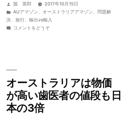
投
掘 英郎
2017年10月15日
ー
稿
カ
AUアマゾン
、
オーストラリアアマゾン
、
問題解
バ
者:
テ
決
、
旅行
、
輸出vs輸入
ー
ゴ
(Uber
コメントをどうぞ
リ
と
以
ー:
ウ
外
ー
バ
の
ー
TAXI
以
オーストラリアは物価
ア
外
が高い歯医者の値段も日
の
プ
TAXI
本の3倍
リ
ア
プ
は
リ