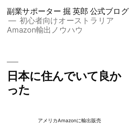
コ
副業サポーター 掘 英郎 公式ブログ
ン
初心者向けオーストラリア
Amazon輸出ノウハウ
テ
ン
ツ
へ
日本に住んでいて良か
ス
った
キ
ッ
プ
アメリカAmazonに輸出販売